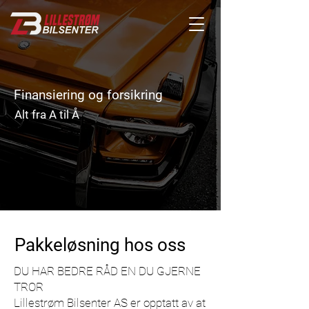
Finansiering og forsikring
Alt fra A til Å
Pakkeløsning hos oss
DU HAR BEDRE RÅD EN DU GJERNE
TROR
Lillestrøm Bilsenter AS er opptatt av at