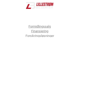
Tjenester
Formidlingssalg
Finansiering
Forsikringsløsninger
Innbytte
Garantier
Lakkering og klargjøring
Dekk
Bedriften
Om oss
Kontakt oss
Kontakt oss
Isakveien 64,
Hverdager
2004 Lillestrøm
10.00-17.00